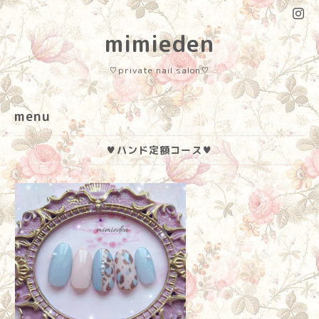
mimieden
♡private nail salon♡
menu
♥ハンド定額コース♥