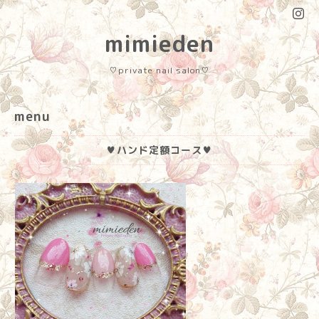
mimieden
♡private nail salon♡
menu
♥ハンド定額コース♥