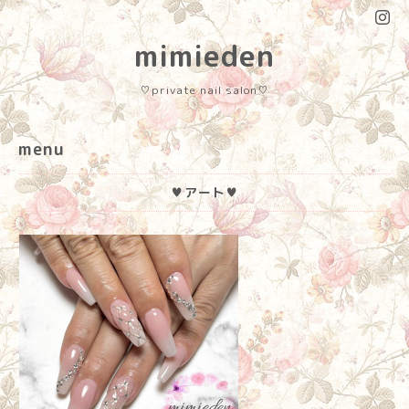
mimieden
♡private nail salon♡
menu
♥アート♥